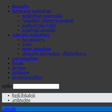
მთავარი
ქართული ფეხბურთი
ფეხბურთი ტფილისში
“ათიანის” ანთოლოგიიდან
გვეშველება რამე?
საუბრები ათიანში
უცხოური ფეხბურთი
Pro-ფ(ა)ილი
Zoom
დიდი ათიანები
უმადური პროფესია – მწვრთნელი
კალათბურთი
რაგბი
ბლოგი
ჟურნალი
ფოტოგალერეა
ძებნა
ჩვენ შესახებ
კონტაქტი
ათიანი