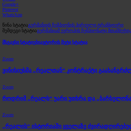
Google+
Pinterest
WhatsApp
წინა სტატია
გერმანიის ჩემპიონის პირველი ტრანსფერი
შემდეგი სტატია
გერმანიამ ევროპის ჩემპიონატი შთამბეჭდ
მსგავსი სტატიები
ავტორის მეტი სტატია
Zoom
ვინისიუსმა „რეალთან“ კონტრაქტი გაახანგრძ
Zoom
როდრიმ „რეალს“ უარი უთხრა და „ბარსელონა
Zoom
„რეალის“ ისტორიაში ყველაზე ძვირადღირებ