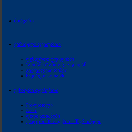
მთავარი
ქართული ფეხბურთი
ფეხბურთი ტფილისში
“ათიანის” ანთოლოგიიდან
გვეშველება რამე?
საუბრები ათიანში
უცხოური ფეხბურთი
Pro-ფ(ა)ილი
Zoom
დიდი ათიანები
უმადური პროფესია – მწვრთნელი