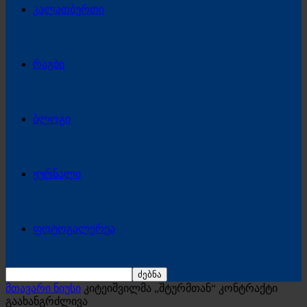
კალათბურთი
რაგბი
ბლოგი
ჟურნალი
ფოტოგალერეა
მთავარი ნიუსი
კიტეიშვილმა „შტურმთან“ კონტრაქტი
გაახანგრძლივა