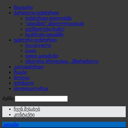
მთავარი
ქართული ფეხბურთი
ფეხბურთი ტფილისში
“ათიანის” ანთოლოგიიდან
გვეშველება რამე?
საუბრები ათიანში
უცხოური ფეხბურთი
Pro-ფ(ა)ილი
Zoom
დიდი ათიანები
უმადური პროფესია – მწვრთნელი
კალათბურთი
რაგბი
ბლოგი
ჟურნალი
ფოტოგალერეა
ძებნა
ჩვენ შესახებ
კონტაქტი
ათიანი