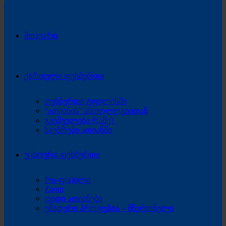
მთავარი
ქართული ფეხბურთი
ფეხბურთი ტფილისში
“ათიანის” ანთოლოგიიდან
გვეშველება რამე?
საუბრები ათიანში
უცხოური ფეხბურთი
Pro-ფ(ა)ილი
Zoom
დიდი ათიანები
უმადური პროფესია – მწვრთნელი