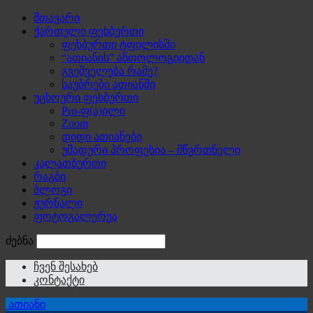
მთავარი
ქართული ფეხბურთი
ფეხბურთი ტფილისში
“ათიანის” ანთოლოგიიდან
გვეშველება რამე?
საუბრები ათიანში
უცხოური ფეხბურთი
Pro-ფ(ა)ილი
Zoom
დიდი ათიანები
უმადური პროფესია – მწვრთნელი
კალათბურთი
რაგბი
ბლოგი
ჟურნალი
ფოტოგალერეა
ძებნა
ჩვენ შესახებ
კონტაქტი
ათიანი