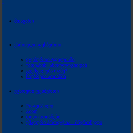
მთავარი
ქართული ფეხბურთი
ფეხბურთი ტფილისში
“ათიანის” ანთოლოგიიდან
გვეშველება რამე?
საუბრები ათიანში
უცხოური ფეხბურთი
Pro-ფ(ა)ილი
Zoom
დიდი ათიანები
უმადური პროფესია – მწვრთნელი