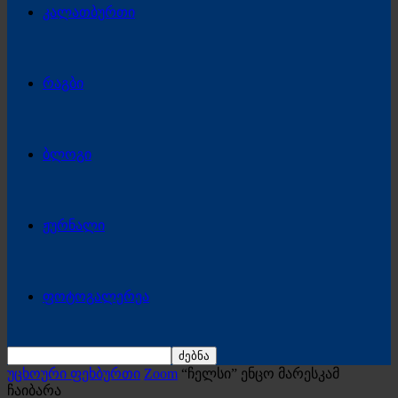
კალათბურთი
რაგბი
ბლოგი
ჟურნალი
ფოტოგალერეა
უცხოური ფეხბურთი
Zoom
“ჩელსი” ენცო მარესკამ
ჩაიბარა