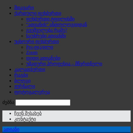
მთავარი
ქართული ფეხბურთი
ფეხბურთი ტფილისში
“ათიანის” ანთოლოგიიდან
გვეშველება რამე?
საუბრები ათიანში
უცხოური ფეხბურთი
Pro-ფ(ა)ილი
Zoom
დიდი ათიანები
უმადური პროფესია – მწვრთნელი
კალათბურთი
რაგბი
ბლოგი
ჟურნალი
ფოტოგალერეა
ძებნა
ჩვენ შესახებ
კონტაქტი
ათიანი