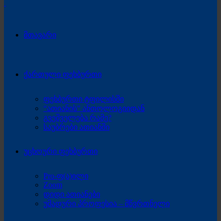
მთავარი
ქართული ფეხბურთი
ფეხბურთი ტფილისში
“ათიანის” ანთოლოგიიდან
გვეშველება რამე?
საუბრები ათიანში
უცხოური ფეხბურთი
Pro-ფ(ა)ილი
Zoom
დიდი ათიანები
უმადური პროფესია – მწვრთნელი