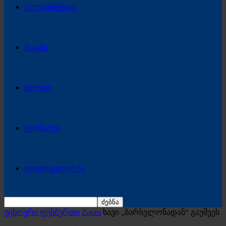
კალათბურთი
რაგბი
ბლოგი
ჟურნალი
ფოტოგალერეა
უცხოური ფეხბურთი
Zoom
ხავი „ბარსელონადან“ გაუშვეს