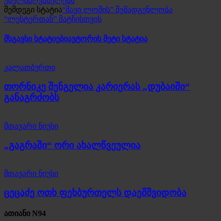
უხელმძღვანელებს
შემდეგი სტატია
“შავი ლომის” შემადგენლობა
“ლესტერთან” მატჩისთვის
მსგავსი სტატიები
ავტორის მეტი სტატია
კალათბურთი
თორნიკე შენგელია კარიერას „დუბაიში“
განაგრძობს
მთავარი ნიუსი
„გაგრაში“ ორი ახალწვეულია
მთავარი ნიუსი
ცეცაძე ოთხ ფეხბურთელს დაემშვიდობა
ათიანი N94