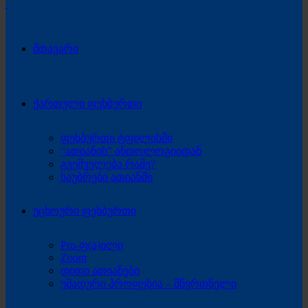
მთავარი
ქართული ფეხბურთი
ფეხბურთი ტფილისში
“ათიანის” ანთოლოგიიდან
გვეშველება რამე?
საუბრები ათიანში
უცხოური ფეხბურთი
Pro-ფ(ა)ილი
Zoom
დიდი ათიანები
უმადური პროფესია – მწვრთნელი