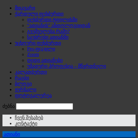
მთავარი
ქართული ფეხბურთი
ფეხბურთი ტფილისში
“ათიანის” ანთოლოგიიდან
გვეშველება რამე?
საუბრები ათიანში
უცხოური ფეხბურთი
Pro-ფ(ა)ილი
Zoom
დიდი ათიანები
უმადური პროფესია – მწვრთნელი
კალათბურთი
რაგბი
ბლოგი
ჟურნალი
ფოტოგალერეა
ძებნა
ჩვენ შესახებ
კონტაქტი
ათიანი