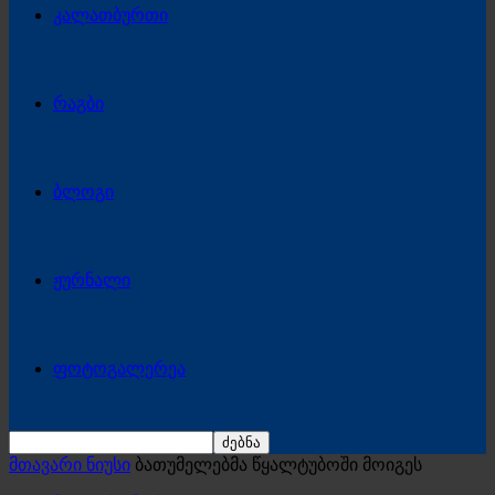
კალათბურთი
რაგბი
ბლოგი
ჟურნალი
ფოტოგალერეა
მთავარი ნიუსი
ბათუმელებმა წყალტუბოში მოიგეს