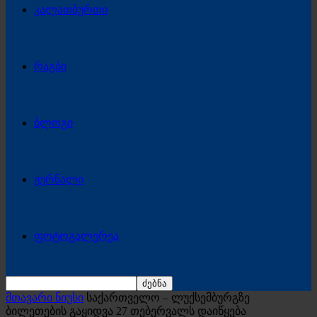
კალათბურთი
რაგბი
ბლოგი
ჟურნალი
ფოტოგალერეა
მთავარი ნიუსი
საქართველო – ლუქსემბურგზე
ბილეთების გაყიდვა 27 თებერვალს დაიწყება