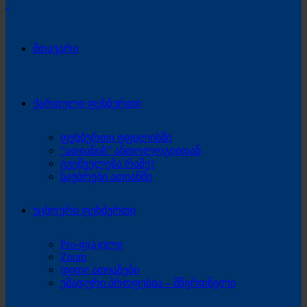
მთავარი
ქართული ფეხბურთი
ფეხბურთი ტფილისში
“ათიანის” ანთოლოგიიდან
გვეშველება რამე?
საუბრები ათიანში
უცხოური ფეხბურთი
Pro-ფ(ა)ილი
Zoom
დიდი ათიანები
უმადური პროფესია – მწვრთნელი