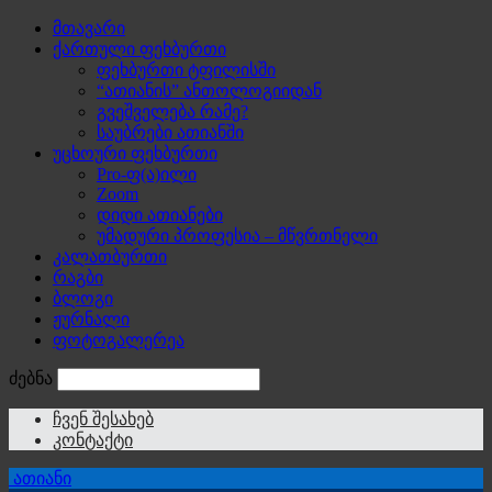
მთავარი
ქართული ფეხბურთი
ფეხბურთი ტფილისში
“ათიანის” ანთოლოგიიდან
გვეშველება რამე?
საუბრები ათიანში
უცხოური ფეხბურთი
Pro-ფ(ა)ილი
Zoom
დიდი ათიანები
უმადური პროფესია – მწვრთნელი
კალათბურთი
რაგბი
ბლოგი
ჟურნალი
ფოტოგალერეა
ძებნა
ჩვენ შესახებ
კონტაქტი
ათიანი