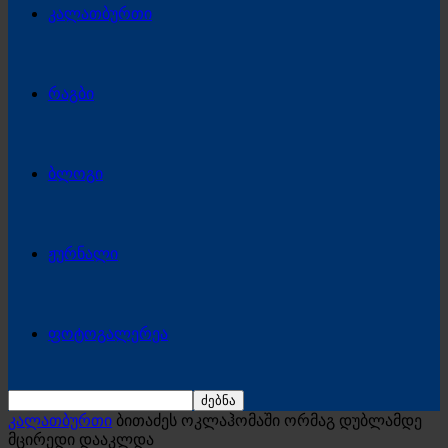
კალათბურთი
რაგბი
ბლოგი
ჟურნალი
ფოტოგალერეა
კალათბურთი
ბითაძეს ოკლაჰომაში ორმაგ დუბლამდე
მცირედი დააკლდა