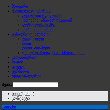
მთავარი
ქართული ფეხბურთი
ფეხბურთი ტფილისში
“ათიანის” ანთოლოგიიდან
გვეშველება რამე?
საუბრები ათიანში
უცხოური ფეხბურთი
Pro-ფ(ა)ილი
Zoom
დიდი ათიანები
უმადური პროფესია – მწვრთნელი
კალათბურთი
რაგბი
ბლოგი
ჟურნალი
ფოტოგალერეა
ძებნა
ჩვენ შესახებ
კონტაქტი
ათიანი