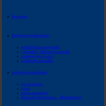
მთავარი
ქართული ფეხბურთი
ფეხბურთი ტფილისში
“ათიანის” ანთოლოგიიდან
გვეშველება რამე?
საუბრები ათიანში
უცხოური ფეხბურთი
Pro-ფ(ა)ილი
Zoom
დიდი ათიანები
უმადური პროფესია – მწვრთნელი