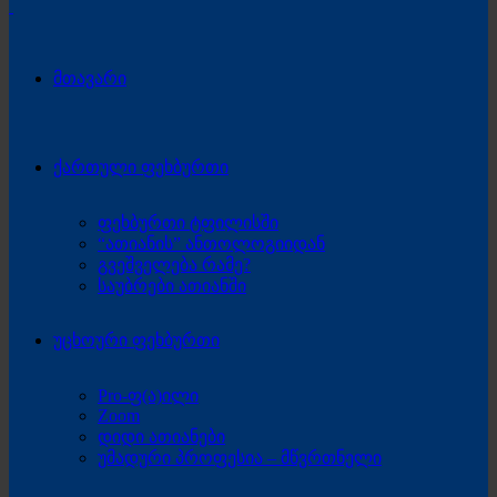
მთავარი
ქართული ფეხბურთი
ფეხბურთი ტფილისში
“ათიანის” ანთოლოგიიდან
გვეშველება რამე?
საუბრები ათიანში
უცხოური ფეხბურთი
Pro-ფ(ა)ილი
Zoom
დიდი ათიანები
უმადური პროფესია – მწვრთნელი