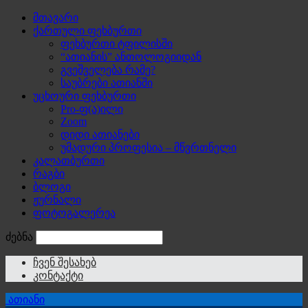
მთავარი
ქართული ფეხბურთი
ფეხბურთი ტფილისში
“ათიანის” ანთოლოგიიდან
გვეშველება რამე?
საუბრები ათიანში
უცხოური ფეხბურთი
Pro-ფ(ა)ილი
Zoom
დიდი ათიანები
უმადური პროფესია – მწვრთნელი
კალათბურთი
რაგბი
ბლოგი
ჟურნალი
ფოტოგალერეა
ძებნა
ჩვენ შესახებ
კონტაქტი
ათიანი