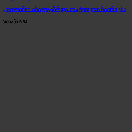
„დილაში“ ახალგაზრდა ლატვიელი ჩაირიცხა
ათიანი N94