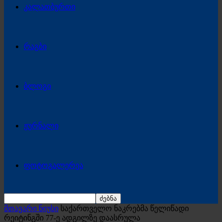
კალათბურთი
რაგბი
ბლოგი
ჟურნალი
ფოტოგალერეა
მთავარი ნიუსი
საქართველო ნაკრებმა წელიწადი
რეიტინგში 77-ე ადგილზე დაასრულა