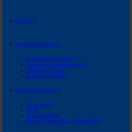
მთავარი
ქართული ფეხბურთი
ფეხბურთი ტფილისში
“ათიანის” ანთოლოგიიდან
გვეშველება რამე?
საუბრები ათიანში
უცხოური ფეხბურთი
Pro-ფ(ა)ილი
Zoom
დიდი ათიანები
უმადური პროფესია – მწვრთნელი