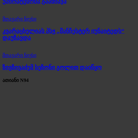
უპირატესობა გაანიავა
მთავარი ნიუსი
კვარაცხელიას პსჟ „მანჩესტერ იუნაიტედს“
დაუზავდა
მთავარი ნიუსი
ზივზივაძემ სეზონი გოლით დაიწყო
ათიანი N94