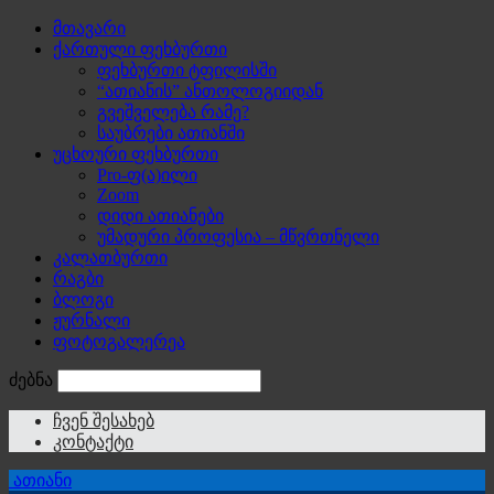
მთავარი
ქართული ფეხბურთი
ფეხბურთი ტფილისში
“ათიანის” ანთოლოგიიდან
გვეშველება რამე?
საუბრები ათიანში
უცხოური ფეხბურთი
Pro-ფ(ა)ილი
Zoom
დიდი ათიანები
უმადური პროფესია – მწვრთნელი
კალათბურთი
რაგბი
ბლოგი
ჟურნალი
ფოტოგალერეა
ძებნა
ჩვენ შესახებ
კონტაქტი
ათიანი