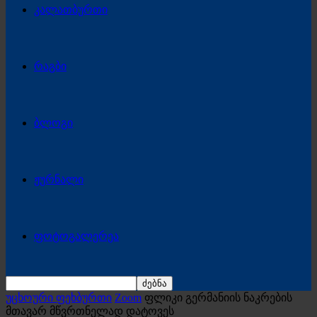
კალათბურთი
რაგბი
ბლოგი
ჟურნალი
ფოტოგალერეა
უცხოური ფეხბურთი
Zoom
ფლიკი გერმანიის ნაკრების
მთავარ მწვრთნელად დატოვეს