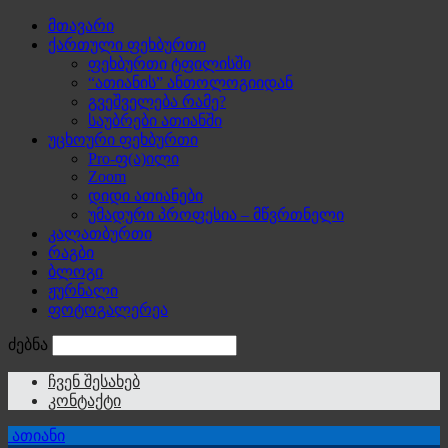
მთავარი
ქართული ფეხბურთი
ფეხბურთი ტფილისში
“ათიანის” ანთოლოგიიდან
გვეშველება რამე?
საუბრები ათიანში
უცხოური ფეხბურთი
Pro-ფ(ა)ილი
Zoom
დიდი ათიანები
უმადური პროფესია – მწვრთნელი
კალათბურთი
რაგბი
ბლოგი
ჟურნალი
ფოტოგალერეა
ძებნა
ჩვენ შესახებ
კონტაქტი
ათიანი