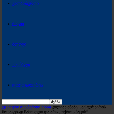
კალათბურთი
რაგბი
ბლოგი
ჟურნალი
ფოტოგალერეა
უცხოური ფეხბურთი
Zoom
კილიან მბაპე: „აქ ტურნირის
მოსაგებად ჩამოვედი და არა „ოქროს ბუცის“