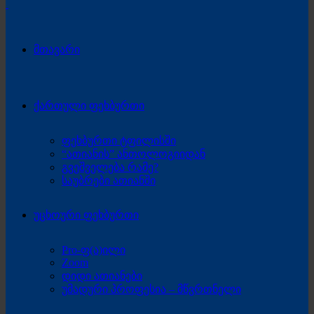
მთავარი
ქართული ფეხბურთი
ფეხბურთი ტფილისში
“ათიანის” ანთოლოგიიდან
გვეშველება რამე?
საუბრები ათიანში
უცხოური ფეხბურთი
Pro-ფ(ა)ილი
Zoom
დიდი ათიანები
უმადური პროფესია – მწვრთნელი