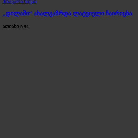
მთავარი ნიუსი
„დილაში“ ახალგაზრდა ლატვიელი ჩაირიცხა
ათიანი N94