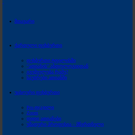
მთავარი
ქართული ფეხბურთი
ფეხბურთი ტფილისში
“ათიანის” ანთოლოგიიდან
გვეშველება რამე?
საუბრები ათიანში
უცხოური ფეხბურთი
Pro-ფ(ა)ილი
Zoom
დიდი ათიანები
უმადური პროფესია – მწვრთნელი