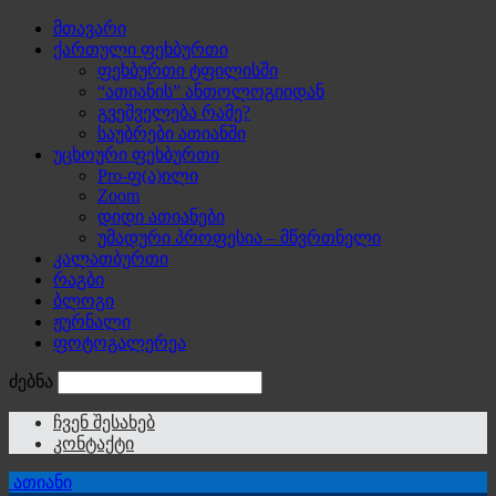
მთავარი
ქართული ფეხბურთი
ფეხბურთი ტფილისში
“ათიანის” ანთოლოგიიდან
გვეშველება რამე?
საუბრები ათიანში
უცხოური ფეხბურთი
Pro-ფ(ა)ილი
Zoom
დიდი ათიანები
უმადური პროფესია – მწვრთნელი
კალათბურთი
რაგბი
ბლოგი
ჟურნალი
ფოტოგალერეა
ძებნა
ჩვენ შესახებ
კონტაქტი
ათიანი