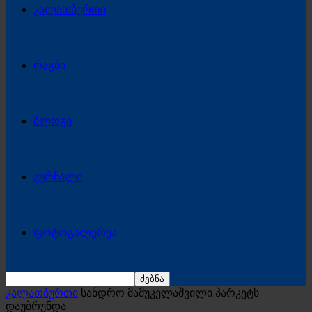
კალათბურთი
რაგბი
ბლოგი
ჟურნალი
ფოტოგალერეა
კალათბურთი
სანდრო მამუკელაშვილი პარკეტს
დაუბრუნდა