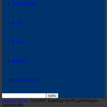
კალათბურთი
რაგბი
ბლოგი
ჟურნალი
ფოტოგალერეა
მთავარი ნიუსი
“ბათუმის” ზედიზედ მეორე გამარჯვება
სუპერთასზე