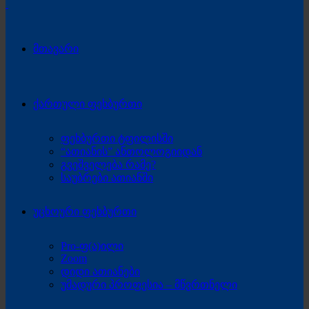
მთავარი
ქართული ფეხბურთი
ფეხბურთი ტფილისში
“ათიანის” ანთოლოგიიდან
გვეშველება რამე?
საუბრები ათიანში
უცხოური ფეხბურთი
Pro-ფ(ა)ილი
Zoom
დიდი ათიანები
უმადური პროფესია – მწვრთნელი