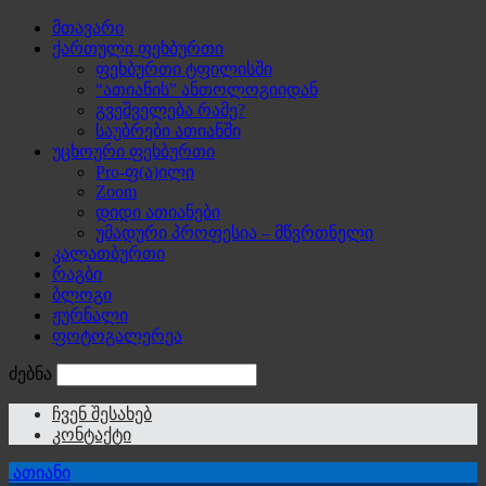
მთავარი
ქართული ფეხბურთი
ფეხბურთი ტფილისში
“ათიანის” ანთოლოგიიდან
გვეშველება რამე?
საუბრები ათიანში
უცხოური ფეხბურთი
Pro-ფ(ა)ილი
Zoom
დიდი ათიანები
უმადური პროფესია – მწვრთნელი
კალათბურთი
რაგბი
ბლოგი
ჟურნალი
ფოტოგალერეა
ძებნა
ჩვენ შესახებ
კონტაქტი
ათიანი