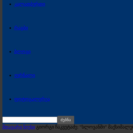
კალათბურთი
რაგბი
ბლოგი
ჟურნალი
ფოტოგალერეა
მთავარი ნიუსი
გიორგი ჩაკვეტაძე: “სლოვანში“ მაქსიმალ