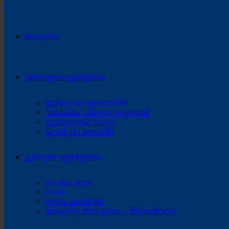
მთავარი
ქართული ფეხბურთი
ფეხბურთი ტფილისში
“ათიანის” ანთოლოგიიდან
გვეშველება რამე?
საუბრები ათიანში
უცხოური ფეხბურთი
Pro-ფ(ა)ილი
Zoom
დიდი ათიანები
უმადური პროფესია – მწვრთნელი