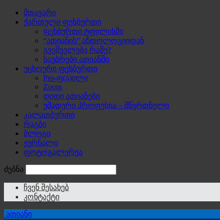
მთავარი
ქართული ფეხბურთი
ფეხბურთი ტფილისში
“ათიანის” ანთოლოგიიდან
გვეშველება რამე?
საუბრები ათიანში
უცხოური ფეხბურთი
Pro-ფ(ა)ილი
Zoom
დიდი ათიანები
უმადური პროფესია – მწვრთნელი
კალათბურთი
რაგბი
ბლოგი
ჟურნალი
ფოტოგალერეა
ძებნა
ჩვენ შესახებ
კონტაქტი
ათიანი