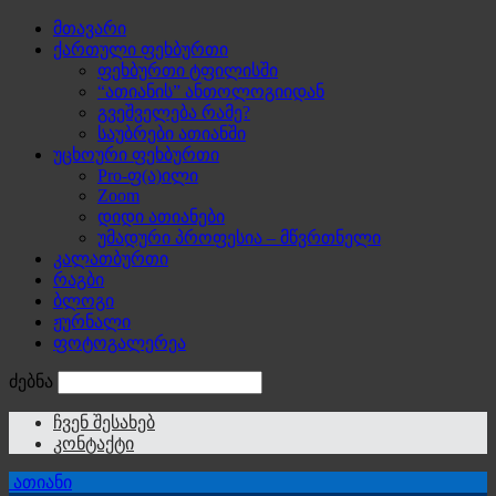
მთავარი
ქართული ფეხბურთი
ფეხბურთი ტფილისში
“ათიანის” ანთოლოგიიდან
გვეშველება რამე?
საუბრები ათიანში
უცხოური ფეხბურთი
Pro-ფ(ა)ილი
Zoom
დიდი ათიანები
უმადური პროფესია – მწვრთნელი
კალათბურთი
რაგბი
ბლოგი
ჟურნალი
ფოტოგალერეა
ძებნა
ჩვენ შესახებ
კონტაქტი
ათიანი