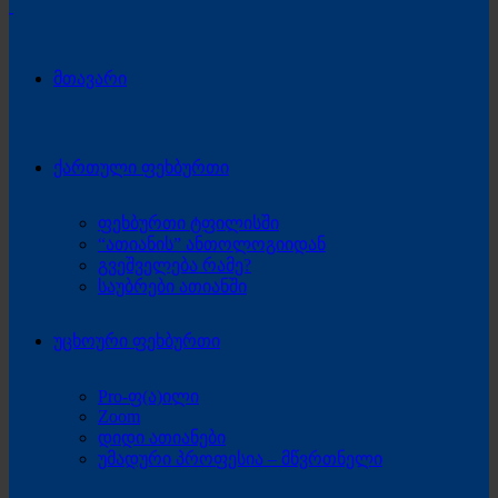
მთავარი
ქართული ფეხბურთი
ფეხბურთი ტფილისში
“ათიანის” ანთოლოგიიდან
გვეშველება რამე?
საუბრები ათიანში
უცხოური ფეხბურთი
Pro-ფ(ა)ილი
Zoom
დიდი ათიანები
უმადური პროფესია – მწვრთნელი