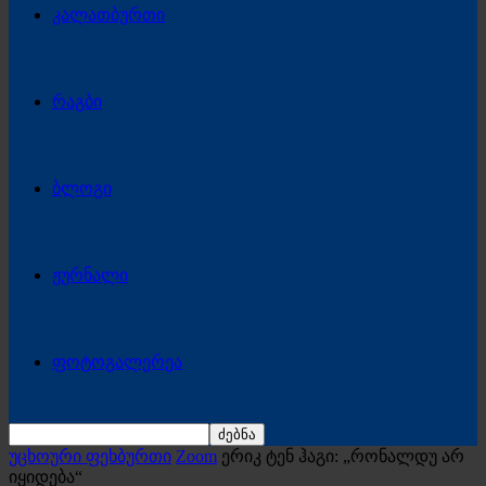
კალათბურთი
რაგბი
ბლოგი
ჟურნალი
ფოტოგალერეა
უცხოური ფეხბურთი
Zoom
ერიკ ტენ ჰაგი: „რონალდუ არ
იყიდება“