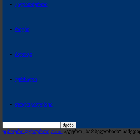
კალათბურთი
რაგბი
ბლოგი
ჟურნალი
ფოტოგალერეა
უცხოური ფეხბურთი
Zoom
აგუერო „ბარსელონაში“ სამედი