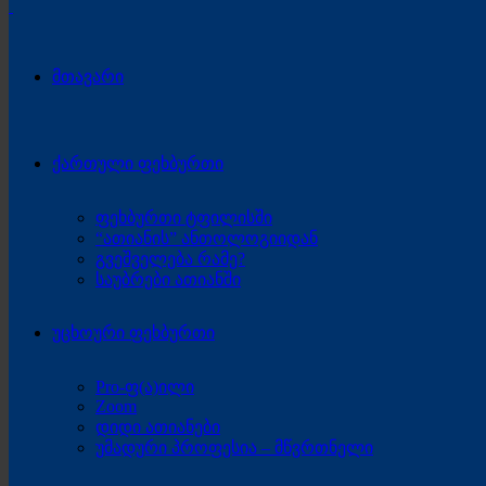
მთავარი
ქართული ფეხბურთი
ფეხბურთი ტფილისში
“ათიანის” ანთოლოგიიდან
გვეშველება რამე?
საუბრები ათიანში
უცხოური ფეხბურთი
Pro-ფ(ა)ილი
Zoom
დიდი ათიანები
უმადური პროფესია – მწვრთნელი