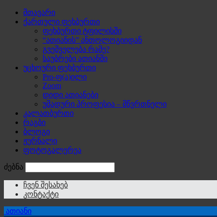
მთავარი
ქართული ფეხბურთი
ფეხბურთი ტფილისში
“ათიანის” ანთოლოგიიდან
გვეშველება რამე?
საუბრები ათიანში
უცხოური ფეხბურთი
Pro-ფ(ა)ილი
Zoom
დიდი ათიანები
უმადური პროფესია – მწვრთნელი
კალათბურთი
რაგბი
ბლოგი
ჟურნალი
ფოტოგალერეა
ძებნა
ჩვენ შესახებ
კონტაქტი
ათიანი