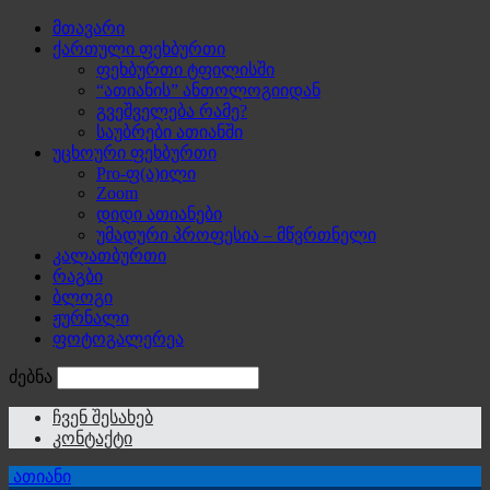
მთავარი
ქართული ფეხბურთი
ფეხბურთი ტფილისში
“ათიანის” ანთოლოგიიდან
გვეშველება რამე?
საუბრები ათიანში
უცხოური ფეხბურთი
Pro-ფ(ა)ილი
Zoom
დიდი ათიანები
უმადური პროფესია – მწვრთნელი
კალათბურთი
რაგბი
ბლოგი
ჟურნალი
ფოტოგალერეა
ძებნა
ჩვენ შესახებ
კონტაქტი
ათიანი