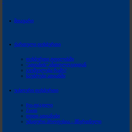
მთავარი
ქართული ფეხბურთი
ფეხბურთი ტფილისში
“ათიანის” ანთოლოგიიდან
გვეშველება რამე?
საუბრები ათიანში
უცხოური ფეხბურთი
Pro-ფ(ა)ილი
Zoom
დიდი ათიანები
უმადური პროფესია – მწვრთნელი