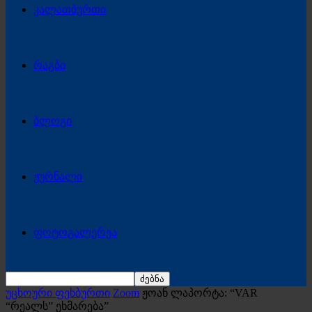
კალათბურთი
რაგბი
ბლოგი
ჟურნალი
ფოტოგალერეა
უცხოური ფეხბურთი
Zoom
ჟოან ლაპორტა: “VAR
“რეალს” ეხმარება”