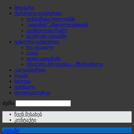
მთავარი
ქართული ფეხბურთი
ფეხბურთი ტფილისში
“ათიანის” ანთოლოგიიდან
გვეშველება რამე?
საუბრები ათიანში
უცხოური ფეხბურთი
Pro-ფ(ა)ილი
Zoom
დიდი ათიანები
უმადური პროფესია – მწვრთნელი
კალათბურთი
რაგბი
ბლოგი
ჟურნალი
ფოტოგალერეა
ძებნა
ჩვენ შესახებ
კონტაქტი
ათიანი