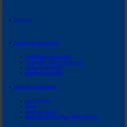
მთავარი
ქართული ფეხბურთი
ფეხბურთი ტფილისში
“ათიანის” ანთოლოგიიდან
გვეშველება რამე?
საუბრები ათიანში
უცხოური ფეხბურთი
Pro-ფ(ა)ილი
Zoom
დიდი ათიანები
უმადური პროფესია – მწვრთნელი