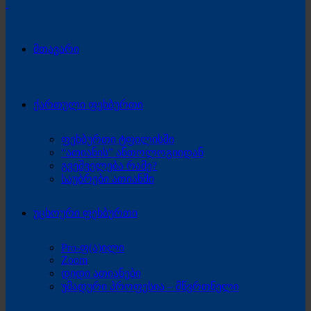
მთავარი
ქართული ფეხბურთი
ფეხბურთი ტფილისში
“ათიანის” ანთოლოგიიდან
გვეშველება რამე?
საუბრები ათიანში
უცხოური ფეხბურთი
Pro-ფ(ა)ილი
Zoom
დიდი ათიანები
უმადური პროფესია – მწვრთნელი