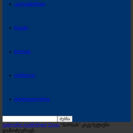
კალათბურთი
რაგბი
ბლოგი
ჟურნალი
ფოტოგალერეა
უცხოური ფეხბურთი
Zoom
“ბარსას” კიკე სეტიენი
დამოძღვრავს