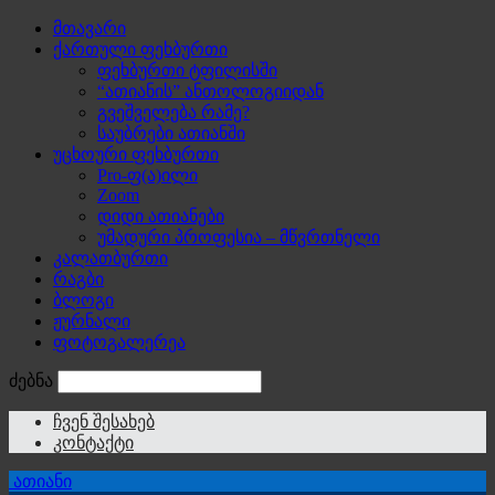
მთავარი
ქართული ფეხბურთი
ფეხბურთი ტფილისში
“ათიანის” ანთოლოგიიდან
გვეშველება რამე?
საუბრები ათიანში
უცხოური ფეხბურთი
Pro-ფ(ა)ილი
Zoom
დიდი ათიანები
უმადური პროფესია – მწვრთნელი
კალათბურთი
რაგბი
ბლოგი
ჟურნალი
ფოტოგალერეა
ძებნა
ჩვენ შესახებ
კონტაქტი
ათიანი