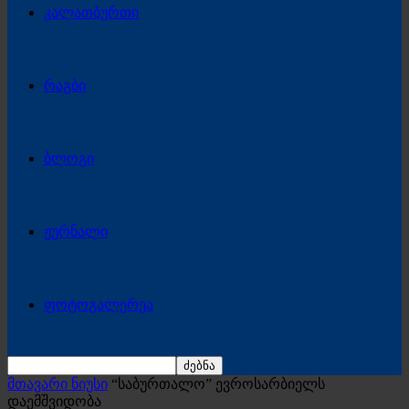
კალათბურთი
რაგბი
ბლოგი
ჟურნალი
ფოტოგალერეა
მთავარი ნიუსი
“საბურთალო” ევროსარბიელს
დაემშვიდობა