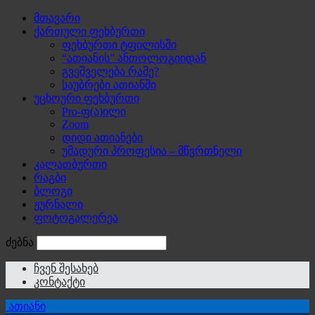
მთავარი
ქართული ფეხბურთი
ფეხბურთი ტფილისში
“ათიანის” ანთოლოგიიდან
გვეშველება რამე?
საუბრები ათიანში
უცხოური ფეხბურთი
Pro-ფ(ა)ილი
Zoom
დიდი ათიანები
უმადური პროფესია – მწვრთნელი
კალათბურთი
რაგბი
ბლოგი
ჟურნალი
ფოტოგალერეა
ძებნა
ჩვენ შესახებ
კონტაქტი
ათიანი