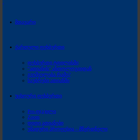
მთავარი
ქართული ფეხბურთი
ფეხბურთი ტფილისში
“ათიანის” ანთოლოგიიდან
გვეშველება რამე?
საუბრები ათიანში
უცხოური ფეხბურთი
Pro-ფ(ა)ილი
Zoom
დიდი ათიანები
უმადური პროფესია – მწვრთნელი