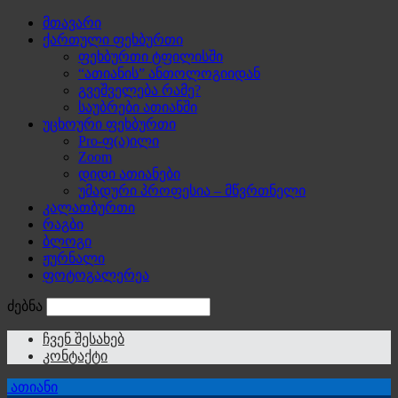
მთავარი
ქართული ფეხბურთი
ფეხბურთი ტფილისში
“ათიანის” ანთოლოგიიდან
გვეშველება რამე?
საუბრები ათიანში
უცხოური ფეხბურთი
Pro-ფ(ა)ილი
Zoom
დიდი ათიანები
უმადური პროფესია – მწვრთნელი
კალათბურთი
რაგბი
ბლოგი
ჟურნალი
ფოტოგალერეა
ძებნა
ჩვენ შესახებ
კონტაქტი
ათიანი