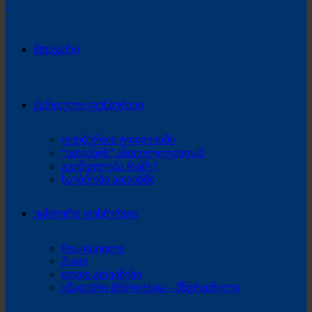
მთავარი
ქართული ფეხბურთი
ფეხბურთი ტფილისში
“ათიანის” ანთოლოგიიდან
გვეშველება რამე?
საუბრები ათიანში
უცხოური ფეხბურთი
Pro-ფ(ა)ილი
Zoom
დიდი ათიანები
უმადური პროფესია – მწვრთნელი