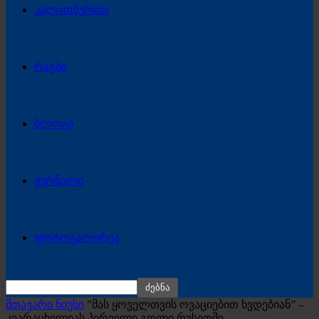
კალათბურთი
რაგბი
ბლოგი
ჟურნალი
ფოტოგალერეა
მთავარი ნიუსი
”მას ყოველთვის ოვაციებით ხვდებიან” –
კვარაცხელიას პირველი გოლი რუსეთში