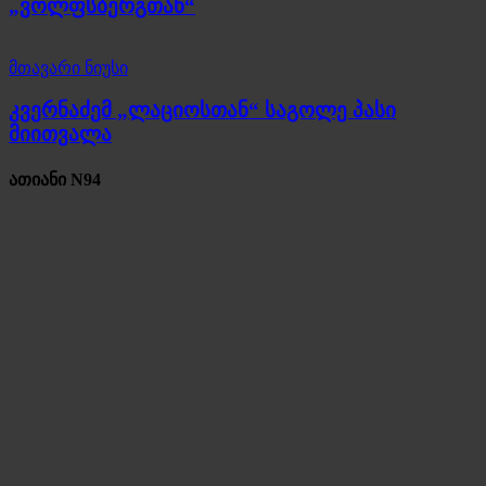
„ვოლფსბერგთან“
მთავარი ნიუსი
კვერნაძემ „ლაციოსთან“ საგოლე პასი
მიითვალა
ათიანი N94