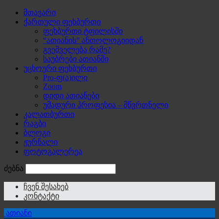
მთავარი
ქართული ფეხბურთი
ფეხბურთი ტფილისში
“ათიანის” ანთოლოგიიდან
გვეშველება რამე?
საუბრები ათიანში
უცხოური ფეხბურთი
Pro-ფ(ა)ილი
Zoom
დიდი ათიანები
უმადური პროფესია – მწვრთნელი
კალათბურთი
რაგბი
ბლოგი
ჟურნალი
ფოტოგალერეა
ძებნა
ჩვენ შესახებ
კონტაქტი
ათიანი