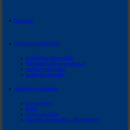
მთავარი
ქართული ფეხბურთი
ფეხბურთი ტფილისში
“ათიანის” ანთოლოგიიდან
გვეშველება რამე?
საუბრები ათიანში
უცხოური ფეხბურთი
Pro-ფ(ა)ილი
Zoom
დიდი ათიანები
უმადური პროფესია – მწვრთნელი