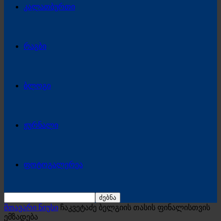
კალათბურთი
რაგბი
ბლოგი
ჟურნალი
ფოტოგალერეა
მთავარი ნიუსი
ჩაკვეტაძე ბელგიის თასის ფინალისთვის
ემზადება