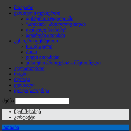
მთავარი
ქართული ფეხბურთი
ფეხბურთი ტფილისში
“ათიანის” ანთოლოგიიდან
გვეშველება რამე?
საუბრები ათიანში
უცხოური ფეხბურთი
Pro-ფ(ა)ილი
Zoom
დიდი ათიანები
უმადური პროფესია – მწვრთნელი
კალათბურთი
რაგბი
ბლოგი
ჟურნალი
ფოტოგალერეა
ძებნა
ჩვენ შესახებ
კონტაქტი
ათიანი