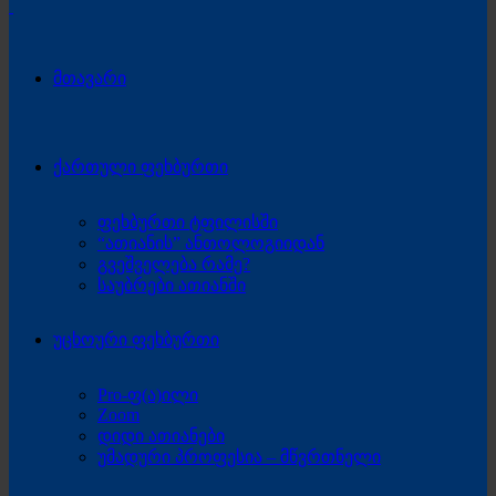
მთავარი
ქართული ფეხბურთი
ფეხბურთი ტფილისში
“ათიანის” ანთოლოგიიდან
გვეშველება რამე?
საუბრები ათიანში
უცხოური ფეხბურთი
Pro-ფ(ა)ილი
Zoom
დიდი ათიანები
უმადური პროფესია – მწვრთნელი