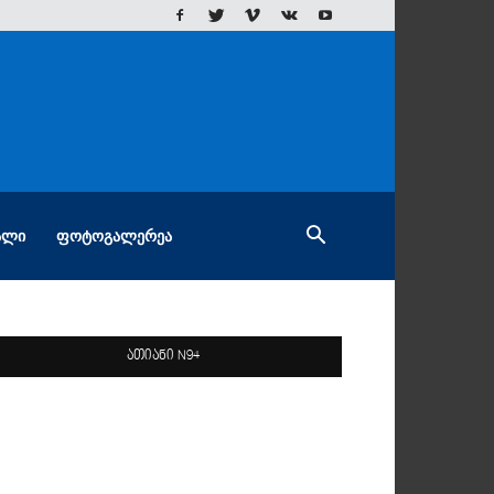
ᲐᲚᲘ
ᲤᲝᲢᲝᲒᲐᲚᲔᲠᲔᲐ
ათიანი N94