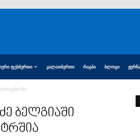
ᲝᲣᲠᲘ ᲤᲔᲮᲑᲣᲠᲗᲘ
ᲙᲐᲚᲐᲗᲑᲣᲠᲗᲘ
ᲠᲐᲒᲑᲘ
ᲑᲚᲝᲒᲘ
ᲟᲣᲠᲜ
ღების ცენტრშია
ძე ბელგიაში
ნტრშია