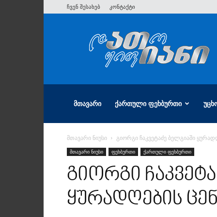
ჩვენ შესახებ
კონტაქტი
ათიანი
ᲛᲗᲐᲕᲐᲠᲘ
ᲥᲐᲠᲗᲣᲚᲘ ᲤᲔᲮᲑᲣᲠᲗᲘ
ᲣᲪᲮ
მთავარი ნიუსი
გიორგი ჩაკვეტაძე ბელგიაში ყურად
მთავარი ნიუსი
ფეხბურთი
ქართული ფეხბურთი
გიორგი ჩაკვეტა
ყურადღების ცე