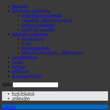
მთავარი
ქართული ფეხბურთი
ფეხბურთი ტფილისში
“ათიანის” ანთოლოგიიდან
გვეშველება რამე?
საუბრები ათიანში
უცხოური ფეხბურთი
Pro-ფ(ა)ილი
Zoom
დიდი ათიანები
უმადური პროფესია – მწვრთნელი
კალათბურთი
რაგბი
ბლოგი
ჟურნალი
ფოტოგალერეა
ძებნა
ჩვენ შესახებ
კონტაქტი
ათიანი