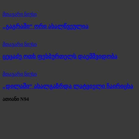
მთავარი ნიუსი
„გაგრაში“ ორი ახალწვეულია
მთავარი ნიუსი
ცეცაძე ოთხ ფეხბურთელს დაემშვიდობა
მთავარი ნიუსი
„დილაში“ ახალგაზრდა ლატვიელი ჩაირიცხა
ათიანი N94