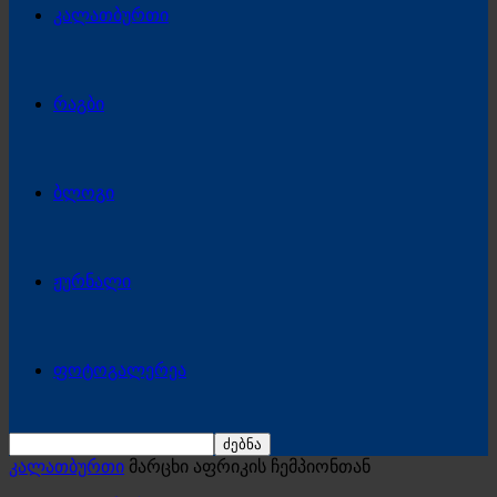
კალათბურთი
რაგბი
ბლოგი
ჟურნალი
ფოტოგალერეა
კალათბურთი
მარცხი აფრიკის ჩემპიონთან