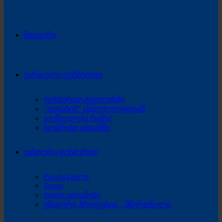
მთავარი
ქართული ფეხბურთი
ფეხბურთი ტფილისში
“ათიანის” ანთოლოგიიდან
გვეშველება რამე?
საუბრები ათიანში
უცხოური ფეხბურთი
Pro-ფ(ა)ილი
Zoom
დიდი ათიანები
უმადური პროფესია – მწვრთნელი