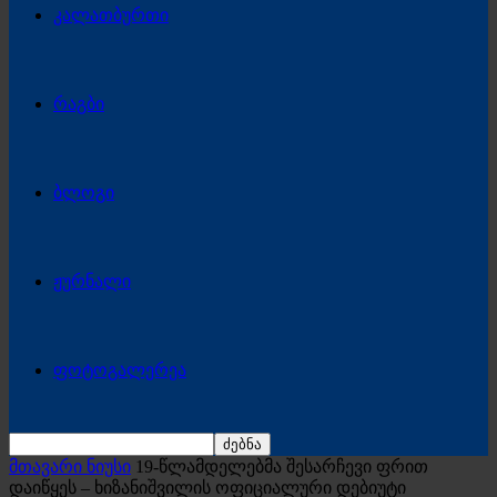
კალათბურთი
რაგბი
ბლოგი
ჟურნალი
ფოტოგალერეა
მთავარი ნიუსი
19-წლამდელებმა შესარჩევი ფრით
დაიწყეს – ხიზანიშვილის ოფიციალური დებიუტი