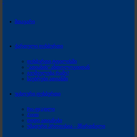
მთავარი
ქართული ფეხბურთი
ფეხბურთი ტფილისში
“ათიანის” ანთოლოგიიდან
გვეშველება რამე?
საუბრები ათიანში
უცხოური ფეხბურთი
Pro-ფ(ა)ილი
Zoom
დიდი ათიანები
უმადური პროფესია – მწვრთნელი