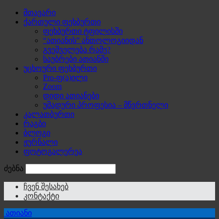
მთავარი
ქართული ფეხბურთი
ფეხბურთი ტფილისში
“ათიანის” ანთოლოგიიდან
გვეშველება რამე?
საუბრები ათიანში
უცხოური ფეხბურთი
Pro-ფ(ა)ილი
Zoom
დიდი ათიანები
უმადური პროფესია – მწვრთნელი
კალათბურთი
რაგბი
ბლოგი
ჟურნალი
ფოტოგალერეა
ძებნა
ჩვენ შესახებ
კონტაქტი
ათიანი