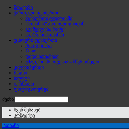
მთავარი
ქართული ფეხბურთი
ფეხბურთი ტფილისში
“ათიანის” ანთოლოგიიდან
გვეშველება რამე?
საუბრები ათიანში
უცხოური ფეხბურთი
Pro-ფ(ა)ილი
Zoom
დიდი ათიანები
უმადური პროფესია – მწვრთნელი
კალათბურთი
რაგბი
ბლოგი
ჟურნალი
ფოტოგალერეა
ძებნა
ჩვენ შესახებ
კონტაქტი
ათიანი