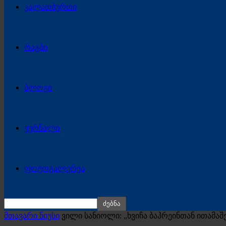
კალათბურთი
რაგბი
ბლოგი
ჟურნალი
ფოტოგალერეა
მთავარი ნიუსი
ვილი სანიოლი: „ხვიჩა ბაჰრეინთან ითამაშ