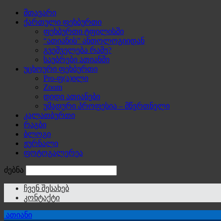
მთავარი
ქართული ფეხბურთი
ფეხბურთი ტფილისში
“ათიანის” ანთოლოგიიდან
გვეშველება რამე?
საუბრები ათიანში
უცხოური ფეხბურთი
Pro-ფ(ა)ილი
Zoom
დიდი ათიანები
უმადური პროფესია – მწვრთნელი
კალათბურთი
რაგბი
ბლოგი
ჟურნალი
ფოტოგალერეა
ძებნა
ჩვენ შესახებ
კონტაქტი
ათიანი