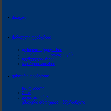
მთავარი
ქართული ფეხბურთი
ფეხბურთი ტფილისში
“ათიანის” ანთოლოგიიდან
გვეშველება რამე?
საუბრები ათიანში
უცხოური ფეხბურთი
Pro-ფ(ა)ილი
Zoom
დიდი ათიანები
უმადური პროფესია – მწვრთნელი