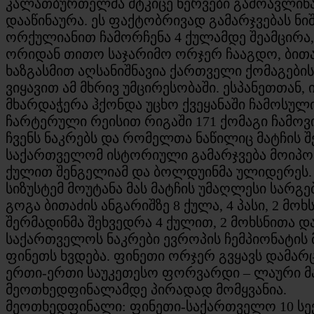
კალათბურთელმა მტკიცე ნერვები გამოავლინა 
დააწინაურა. ეს ფაქტობრივად გამარჯვებას ნ
ორქულიანით ჩამორჩენა 4 ქულამდე შეამცირა,
ორიდან თითო საჯარიმო ორჯერ ჩააგდო, ბითაძ
ხაზგასმით აღსანიშნავია ქართველი ქომაგები
ვიყავით ამ მხრივ უმცირესობაში. ესპანეთთან
მხარდაჭერა ჰქონდა უცხო ქვეყანაში ჩამოსუ
ჩარტერული რეისით რიგაში 171 ქომაგი ჩამო
ჩვენს ნაკრებს და რომელთა ნაწილიც მატჩის
საქართველომ ისტორიული გამარჯვება მოიპოვ
ქულით შენგელიამ და ბოლდუინმა ულიდერეს. კა
სიზუსტემ მოუტანა მას მატჩის უმაღლესი სარგე
გოგა ბითაძის ანგარიშზე 8 ქულა, 4 პასი, 2 მო
შერმადინმა შეხვედრა 4 ქულით, 2 მოხსნითა 
საქართველოს ნაკრები ევროპის ჩემპიონატის 
ფინეთს ხვდება. ფინეთი ორჯერ გვყავს დამა
ერთი-ერთი საუკეთესო ფორვარდი – ლაური მა
მეოთხედფინალამდე პირადად მომყვანია.
მეოთხედფინალი: ფინეთი-საქართველო 10 სექტ