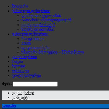
მთავარი
ქართული ფეხბურთი
ფეხბურთი ტფილისში
“ათიანის” ანთოლოგიიდან
გვეშველება რამე?
საუბრები ათიანში
უცხოური ფეხბურთი
Pro-ფ(ა)ილი
Zoom
დიდი ათიანები
უმადური პროფესია – მწვრთნელი
კალათბურთი
რაგბი
ბლოგი
ჟურნალი
ფოტოგალერეა
ძებნა
ჩვენ შესახებ
კონტაქტი
ათიანი