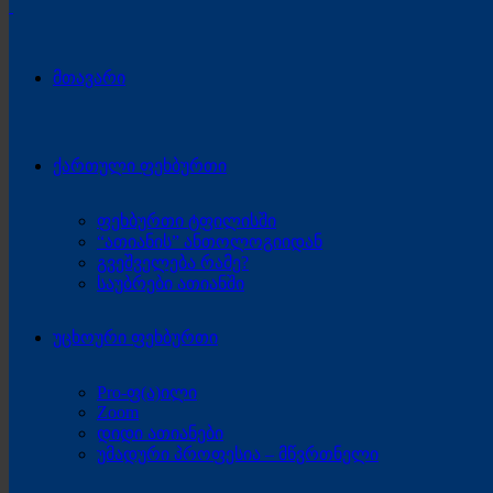
მთავარი
ქართული ფეხბურთი
ფეხბურთი ტფილისში
“ათიანის” ანთოლოგიიდან
გვეშველება რამე?
საუბრები ათიანში
უცხოური ფეხბურთი
Pro-ფ(ა)ილი
Zoom
დიდი ათიანები
უმადური პროფესია – მწვრთნელი