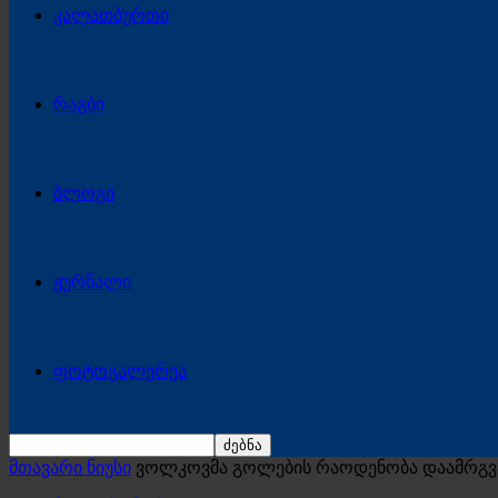
კალათბურთი
რაგბი
ბლოგი
ჟურნალი
ფოტოგალერეა
მთავარი ნიუსი
ვოლკოვმა გოლების რაოდენობა დაამრგ