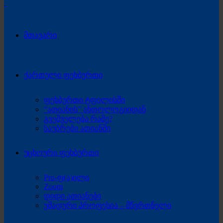
მთავარი
ქართული ფეხბურთი
ფეხბურთი ტფილისში
“ათიანის” ანთოლოგიიდან
გვეშველება რამე?
საუბრები ათიანში
უცხოური ფეხბურთი
Pro-ფ(ა)ილი
Zoom
დიდი ათიანები
უმადური პროფესია – მწვრთნელი