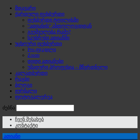
მთავარი
ქართული ფეხბურთი
ფეხბურთი ტფილისში
“ათიანის” ანთოლოგიიდან
გვეშველება რამე?
საუბრები ათიანში
უცხოური ფეხბურთი
Pro-ფ(ა)ილი
Zoom
დიდი ათიანები
უმადური პროფესია – მწვრთნელი
კალათბურთი
რაგბი
ბლოგი
ჟურნალი
ფოტოგალერეა
ძებნა
ჩვენ შესახებ
კონტაქტი
ათიანი