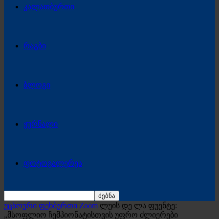
კალათბურთი
რაგბი
ბლოგი
ჟურნალი
ფოტოგალერეა
უცხოური ფეხბურთი
Zoom
ლუის დე ლა ფუენტე:
„მსოფლიო ჩემპიონატისთვის უფრო ძლიერები