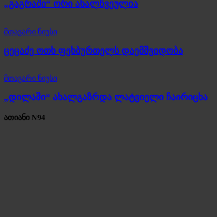
„გაგრაში“ ორი ახალწვეულია
მთავარი ნიუსი
ცეცაძე ოთხ ფეხბურთელს დაემშვიდობა
მთავარი ნიუსი
„დილაში“ ახალგაზრდა ლატვიელი ჩაირიცხა
ათიანი N94