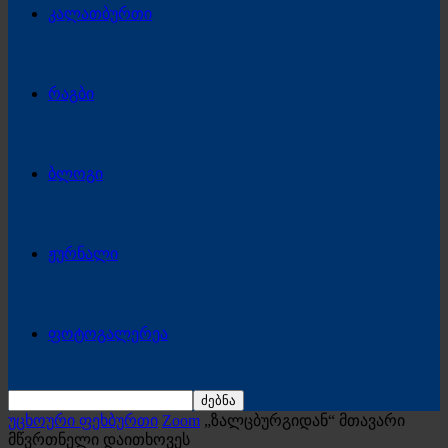
კალათბურთი
რაგბი
ბლოგი
ჟურნალი
ფოტოგალერეა
უცხოური ფეხბურთი
Zoom
„ზალცბურგიდან“ მთავარი
მწვრთნელი დაითხოვეს