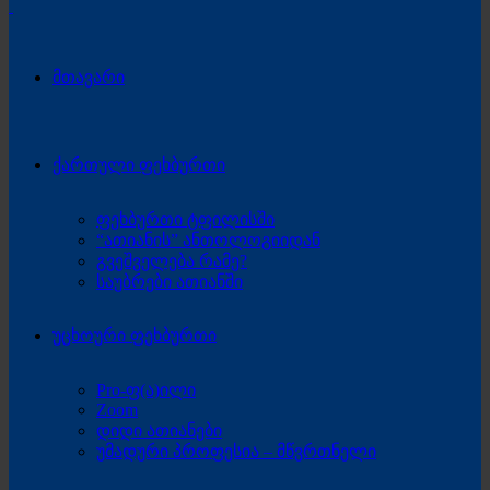
მთავარი
ქართული ფეხბურთი
ფეხბურთი ტფილისში
“ათიანის” ანთოლოგიიდან
გვეშველება რამე?
საუბრები ათიანში
უცხოური ფეხბურთი
Pro-ფ(ა)ილი
Zoom
დიდი ათიანები
უმადური პროფესია – მწვრთნელი