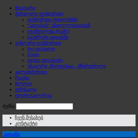
მთავარი
ქართული ფეხბურთი
ფეხბურთი ტფილისში
“ათიანის” ანთოლოგიიდან
გვეშველება რამე?
საუბრები ათიანში
უცხოური ფეხბურთი
Pro-ფ(ა)ილი
Zoom
დიდი ათიანები
უმადური პროფესია – მწვრთნელი
კალათბურთი
რაგბი
ბლოგი
ჟურნალი
ფოტოგალერეა
ძებნა
ჩვენ შესახებ
კონტაქტი
ათიანი