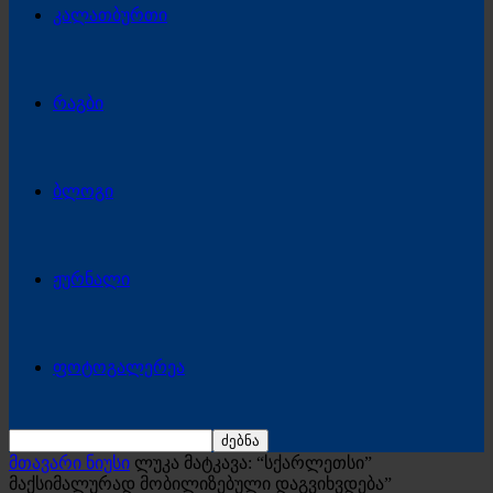
კალათბურთი
რაგბი
ბლოგი
ჟურნალი
ფოტოგალერეა
მთავარი ნიუსი
ლუკა მატკავა: “სქარლეთსი”
მაქსიმალურად მობილიზებული დაგვიხვდება”