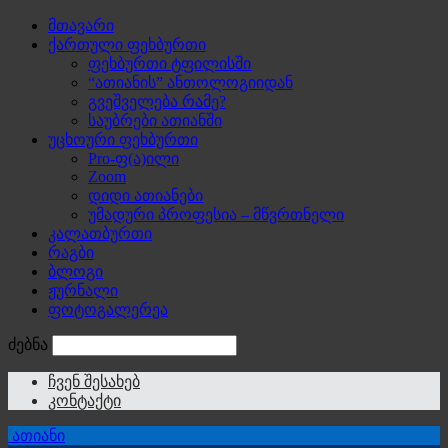
მთავარი
ქართული ფეხბურთი
ფეხბურთი ტფილისში
“ათიანის” ანთოლოგიიდან
გვეშველება რამე?
საუბრები ათიანში
უცხოური ფეხბურთი
Pro-ფ(ა)ილი
Zoom
დიდი ათიანები
უმადური პროფესია – მწვრთნელი
კალათბურთი
რაგბი
ბლოგი
ჟურნალი
ფოტოგალერეა
ძებნა
ჩვენ შესახებ
კონტაქტი
ათიანი