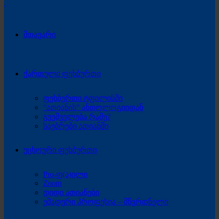
მთავარი
ქართული ფეხბურთი
ფეხბურთი ტფილისში
“ათიანის” ანთოლოგიიდან
გვეშველება რამე?
საუბრები ათიანში
უცხოური ფეხბურთი
Pro-ფ(ა)ილი
Zoom
დიდი ათიანები
უმადური პროფესია – მწვრთნელი