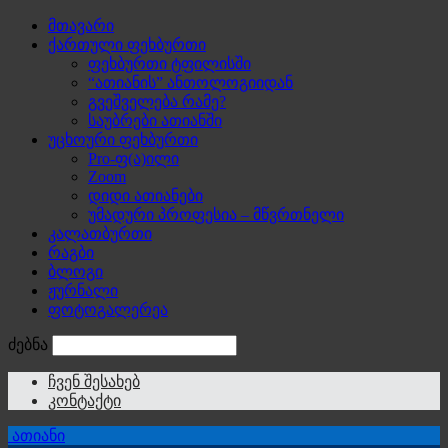
მთავარი
ქართული ფეხბურთი
ფეხბურთი ტფილისში
“ათიანის” ანთოლოგიიდან
გვეშველება რამე?
საუბრები ათიანში
უცხოური ფეხბურთი
Pro-ფ(ა)ილი
Zoom
დიდი ათიანები
უმადური პროფესია – მწვრთნელი
კალათბურთი
რაგბი
ბლოგი
ჟურნალი
ფოტოგალერეა
ძებნა
ჩვენ შესახებ
კონტაქტი
ათიანი