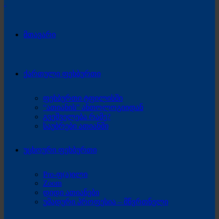
მთავარი
ქართული ფეხბურთი
ფეხბურთი ტფილისში
“ათიანის” ანთოლოგიიდან
გვეშველება რამე?
საუბრები ათიანში
უცხოური ფეხბურთი
Pro-ფ(ა)ილი
Zoom
დიდი ათიანები
უმადური პროფესია – მწვრთნელი