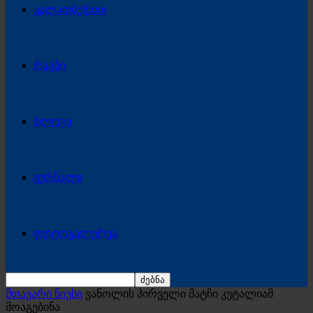
კალათბურთი
რაგბი
ბლოგი
ჟურნალი
ფოტოგალერეა
მთავარი ნიუსი
ვანოლის პირველი მატჩი კუტალიამ
მოაგებინა