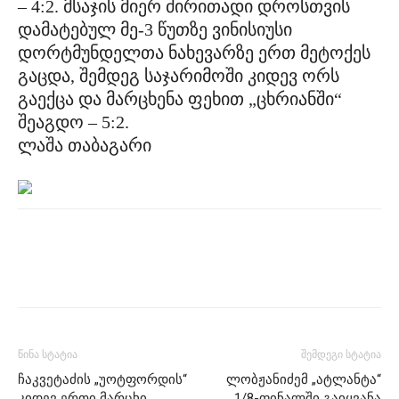
– 4:2. მსაჯის მიერ ძირითადი დროსთვის
დამატებულ მე-3 წუთზე ვინისიუსი
დორტმუნდელთა ნახევარზე ერთ მეტოქეს
გაცდა, შემდეგ საჯარიმოში კიდევ ორს
გაექცა და მარცხენა ფეხით „ცხრიანში“
შეაგდო – 5:2.
ლაშა თაბაგარი
წინა სტატია
შემდეგი სტატია
ჩაკვეტაძის „უოტფორდის“
ლობჟანიძემ „ატლანტა“
კიდევ ერთი მარცხი
1/8-ფინალში გაიყვანა