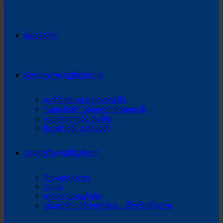
მთავარი
ქართული ფეხბურთი
ფეხბურთი ტფილისში
“ათიანის” ანთოლოგიიდან
გვეშველება რამე?
საუბრები ათიანში
უცხოური ფეხბურთი
Pro-ფ(ა)ილი
Zoom
დიდი ათიანები
უმადური პროფესია – მწვრთნელი