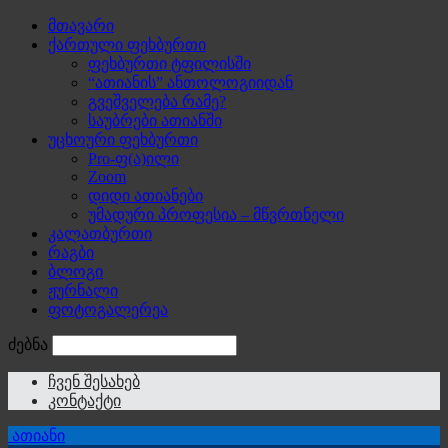
მთავარი
ქართული ფეხბურთი
ფეხბურთი ტფილისში
“ათიანის” ანთოლოგიიდან
გვეშველება რამე?
საუბრები ათიანში
უცხოური ფეხბურთი
Pro-ფ(ა)ილი
Zoom
დიდი ათიანები
უმადური პროფესია – მწვრთნელი
კალათბურთი
რაგბი
ბლოგი
ჟურნალი
ფოტოგალერეა
ძებნა
ჩვენ შესახებ
კონტაქტი
ათიანი