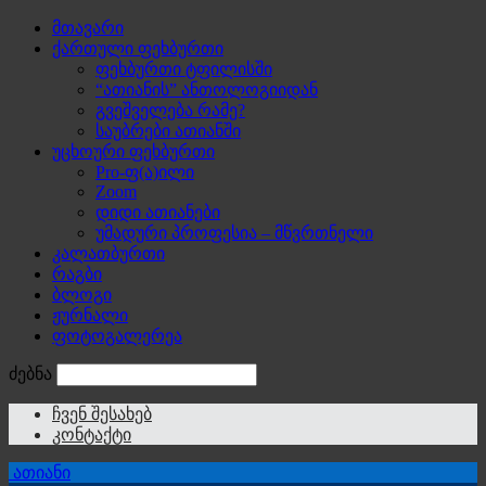
მთავარი
ქართული ფეხბურთი
ფეხბურთი ტფილისში
“ათიანის” ანთოლოგიიდან
გვეშველება რამე?
საუბრები ათიანში
უცხოური ფეხბურთი
Pro-ფ(ა)ილი
Zoom
დიდი ათიანები
უმადური პროფესია – მწვრთნელი
კალათბურთი
რაგბი
ბლოგი
ჟურნალი
ფოტოგალერეა
ძებნა
ჩვენ შესახებ
კონტაქტი
ათიანი