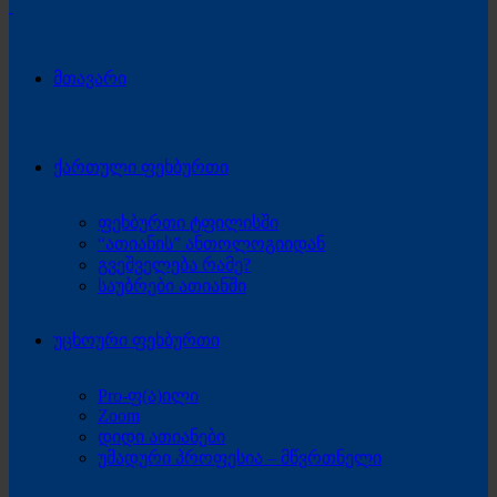
მთავარი
ქართული ფეხბურთი
ფეხბურთი ტფილისში
“ათიანის” ანთოლოგიიდან
გვეშველება რამე?
საუბრები ათიანში
უცხოური ფეხბურთი
Pro-ფ(ა)ილი
Zoom
დიდი ათიანები
უმადური პროფესია – მწვრთნელი