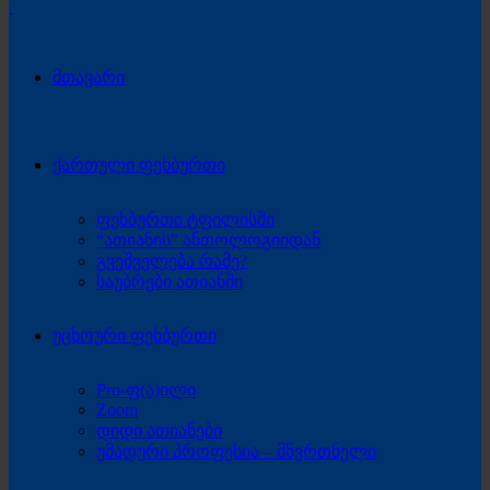
მთავარი
ქართული ფეხბურთი
ფეხბურთი ტფილისში
“ათიანის” ანთოლოგიიდან
გვეშველება რამე?
საუბრები ათიანში
უცხოური ფეხბურთი
Pro-ფ(ა)ილი
Zoom
დიდი ათიანები
უმადური პროფესია – მწვრთნელი