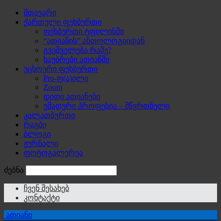
მთავარი
ქართული ფეხბურთი
ფეხბურთი ტფილისში
“ათიანის” ანთოლოგიიდან
გვეშველება რამე?
საუბრები ათიანში
უცხოური ფეხბურთი
Pro-ფ(ა)ილი
Zoom
დიდი ათიანები
უმადური პროფესია – მწვრთნელი
კალათბურთი
რაგბი
ბლოგი
ჟურნალი
ფოტოგალერეა
ძებნა
ჩვენ შესახებ
კონტაქტი
ათიანი