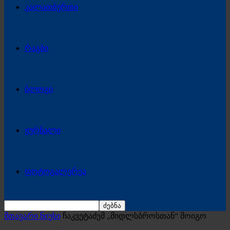
კალათბურთი
რაგბი
ბლოგი
ჟურნალი
ფოტოგალერეა
მთავარი ნიუსი
ჩაკვეტაძემ „მიდლსბროსთან“ მოიგო