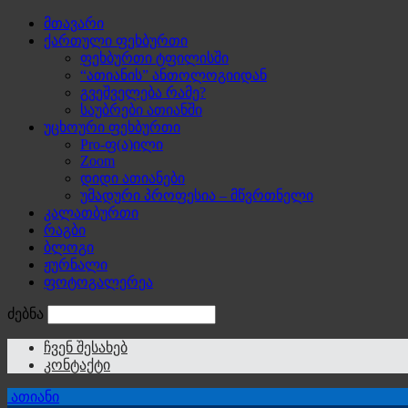
მთავარი
ქართული ფეხბურთი
ფეხბურთი ტფილისში
“ათიანის” ანთოლოგიიდან
გვეშველება რამე?
საუბრები ათიანში
უცხოური ფეხბურთი
Pro-ფ(ა)ილი
Zoom
დიდი ათიანები
უმადური პროფესია – მწვრთნელი
კალათბურთი
რაგბი
ბლოგი
ჟურნალი
ფოტოგალერეა
ძებნა
ჩვენ შესახებ
კონტაქტი
ათიანი