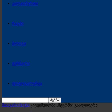
კალათბურთი
რაგბი
ბლოგი
ჟურნალი
ფოტოგალერეა
მთავარი ნიუსი
კიტეიშვილმა „შტურმი“ გაალიდერა