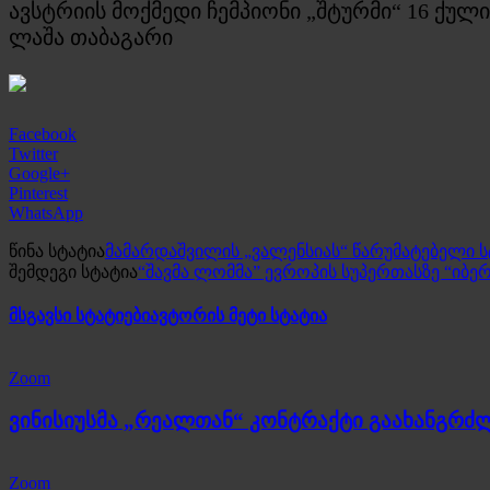
ავსტრიის მოქმედი ჩემპიონი „შტურმი“ 16 ქუ
ლაშა თაბაგარი
Facebook
Twitter
Google+
Pinterest
WhatsApp
წინა სტატია
მამარდაშვილის „ვალენსიას“ წარუმატებელი ს
შემდეგი სტატია
“შავმა ლომმა” ევროპის სუპერთასზე “იბე
მსგავსი სტატიები
ავტორის მეტი სტატია
Zoom
ვინისიუსმა „რეალთან“ კონტრაქტი გაახანგრძ
Zoom