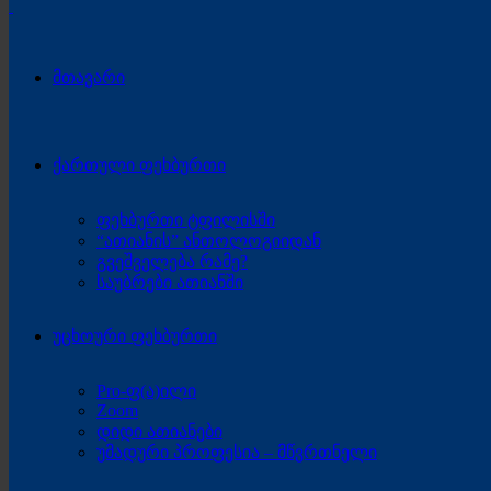
მთავარი
ქართული ფეხბურთი
ფეხბურთი ტფილისში
“ათიანის” ანთოლოგიიდან
გვეშველება რამე?
საუბრები ათიანში
უცხოური ფეხბურთი
Pro-ფ(ა)ილი
Zoom
დიდი ათიანები
უმადური პროფესია – მწვრთნელი