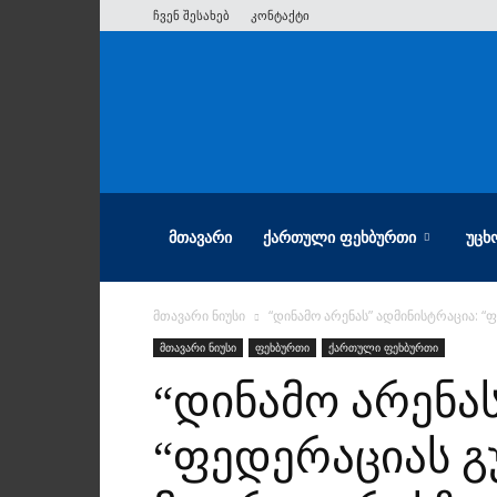
ჩვენ შესახებ
კონტაქტი
ათიანი
ᲛᲗᲐᲕᲐᲠᲘ
ᲥᲐᲠᲗᲣᲚᲘ ᲤᲔᲮᲑᲣᲠᲗᲘ
ᲣᲪᲮ
მთავარი ნიუსი
“დინამო არენას” ადმინისტრაცია: “
მთავარი ნიუსი
ფეხბურთი
ქართული ფეხბურთი
“დინამო არენას
“ფედერაციას გ