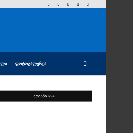
ᲐᲚᲘ
ᲤᲝᲢᲝᲒᲐᲚᲔᲠᲔᲐ
ათიანი N94