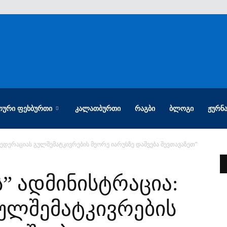
ᲝᲣᲠᲘ ᲤᲔᲮᲑᲣᲠᲗᲘ
ᲙᲐᲚᲐᲗᲑᲣᲠᲗᲘ
ᲠᲐᲒᲑᲘ
ᲑᲚᲝᲒᲘ
ᲟᲣᲠᲜ
ფედერაციას გულშემატკივრების მეორე იარუსზე დაშვება შევთავაზეთ”
” ადმინისტრაცია:
ულშემატკივრების