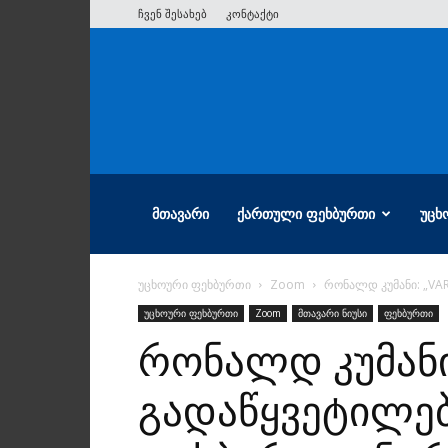
ჩვენ შესახებ
კონტაქტი
ათიანი
ᲛᲗᲐᲕᲐᲠᲘ
ᲥᲐᲠᲗᲣᲚᲘ ᲤᲔᲮᲑᲣᲠᲗᲘ
ᲣᲪᲮ
უცხოური ფეხბურთი
Zoom
რონალდ კუმანი: „VAR
უცხოური ფეხბურთი
Zoom
მთავარი ნიუსი
ფეხბურთი
რონალდ კუმანი
გადაწყვეტილებ