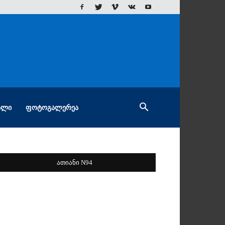
ᲐᲚᲘ
ᲤᲝᲢᲝᲒᲐᲚᲔᲠᲔᲐ
ათიანი N94