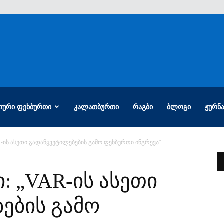
ᲝᲣᲠᲘ ᲤᲔᲮᲑᲣᲠᲗᲘ
ᲙᲐᲚᲐᲗᲑᲣᲠᲗᲘ
ᲠᲐᲒᲑᲘ
ᲑᲚᲝᲒᲘ
ᲟᲣᲠᲜ
-ის ასეთი გადაწყვეტილებების გამო ფეხბურთი ინგრევა“
: „VAR-ის ასეთი
ების გამო