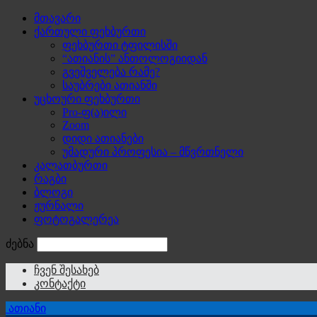
მთავარი
ქართული ფეხბურთი
ფეხბურთი ტფილისში
“ათიანის” ანთოლოგიიდან
გვეშველება რამე?
საუბრები ათიანში
უცხოური ფეხბურთი
Pro-ფ(ა)ილი
Zoom
დიდი ათიანები
უმადური პროფესია – მწვრთნელი
კალათბურთი
რაგბი
ბლოგი
ჟურნალი
ფოტოგალერეა
ძებნა
ჩვენ შესახებ
კონტაქტი
ათიანი