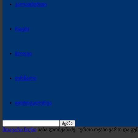
კალათბურთი
რაგბი
ბლოგი
ჟურნალი
ფოტოგალერეა
მთავარი ნიუსი
საბა ლობჟანიძე: “ერთი ოჯახი ვართ და გუ