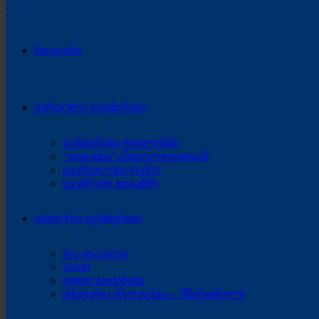
მთავარი
ქართული ფეხბურთი
ფეხბურთი ტფილისში
“ათიანის” ანთოლოგიიდან
გვეშველება რამე?
საუბრები ათიანში
უცხოური ფეხბურთი
Pro-ფ(ა)ილი
Zoom
დიდი ათიანები
უმადური პროფესია – მწვრთნელი