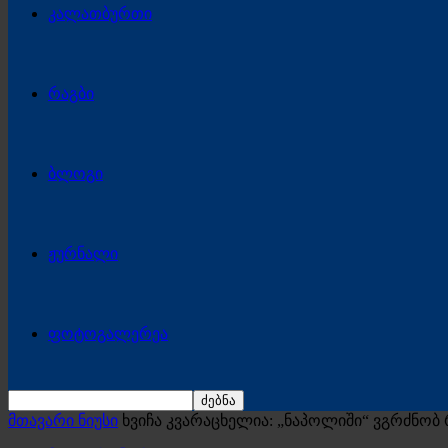
კალათბურთი
რაგბი
ბლოგი
ჟურნალი
ფოტოგალერეა
მთავარი ნიუსი
ხვიჩა კვარაცხელია: „ნაპოლიში“ ვგრძნობ 