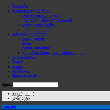
მთავარი
ქართული ფეხბურთი
ფეხბურთი ტფილისში
“ათიანის” ანთოლოგიიდან
გვეშველება რამე?
საუბრები ათიანში
უცხოური ფეხბურთი
Pro-ფ(ა)ილი
Zoom
დიდი ათიანები
უმადური პროფესია – მწვრთნელი
კალათბურთი
რაგბი
ბლოგი
ჟურნალი
ფოტოგალერეა
ძებნა
ჩვენ შესახებ
კონტაქტი
ათიანი