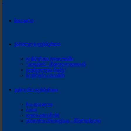
მთავარი
ქართული ფეხბურთი
ფეხბურთი ტფილისში
“ათიანის” ანთოლოგიიდან
გვეშველება რამე?
საუბრები ათიანში
უცხოური ფეხბურთი
Pro-ფ(ა)ილი
Zoom
დიდი ათიანები
უმადური პროფესია – მწვრთნელი