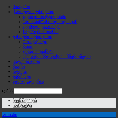
მთავარი
ქართული ფეხბურთი
ფეხბურთი ტფილისში
“ათიანის” ანთოლოგიიდან
გვეშველება რამე?
საუბრები ათიანში
უცხოური ფეხბურთი
Pro-ფ(ა)ილი
Zoom
დიდი ათიანები
უმადური პროფესია – მწვრთნელი
კალათბურთი
რაგბი
ბლოგი
ჟურნალი
ფოტოგალერეა
ძებნა
ჩვენ შესახებ
კონტაქტი
ათიანი