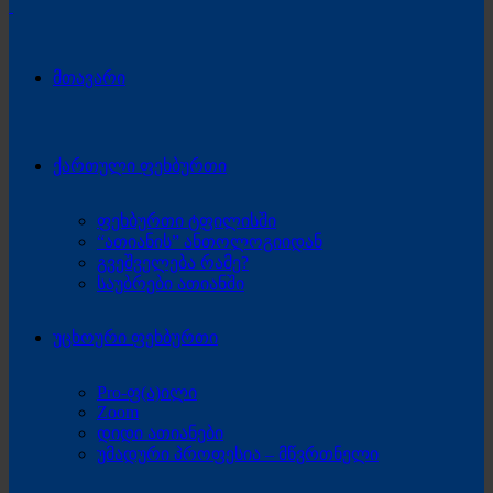
მთავარი
ქართული ფეხბურთი
ფეხბურთი ტფილისში
“ათიანის” ანთოლოგიიდან
გვეშველება რამე?
საუბრები ათიანში
უცხოური ფეხბურთი
Pro-ფ(ა)ილი
Zoom
დიდი ათიანები
უმადური პროფესია – მწვრთნელი