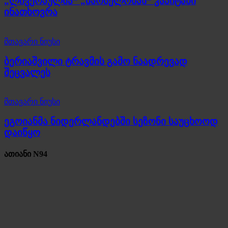
„ლივერპულმა“ „ბარსელონას“ კაპიტანი
ინათხოვრა
მთავარი ნიუსი
ბერიაშვილი ტრავმის გამო ნაადრევად
შეცვალეს
მთავარი ნიუსი
ეგოიანმა ნიდერლანდებში სეზონი საუცხოოდ
დაიწყო
ათიანი N94