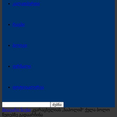
კალათბურთი
რაგბი
ბლოგი
ჟურნალი
ფოტოგალერეა
მთავარი ნიუსი
კვარაცხელიას „ნაპოლიმ“ ქულა ბოლო
წუთებზე გადაარჩინა