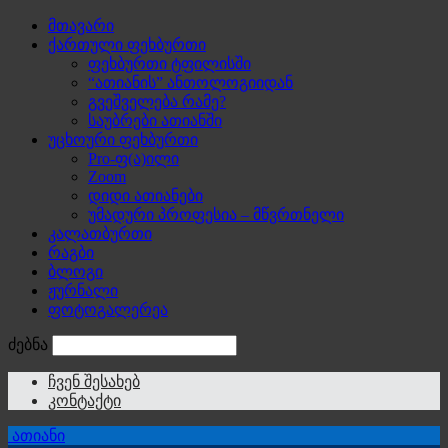
მთავარი
ქართული ფეხბურთი
ფეხბურთი ტფილისში
“ათიანის” ანთოლოგიიდან
გვეშველება რამე?
საუბრები ათიანში
უცხოური ფეხბურთი
Pro-ფ(ა)ილი
Zoom
დიდი ათიანები
უმადური პროფესია – მწვრთნელი
კალათბურთი
რაგბი
ბლოგი
ჟურნალი
ფოტოგალერეა
ძებნა
ჩვენ შესახებ
კონტაქტი
ათიანი