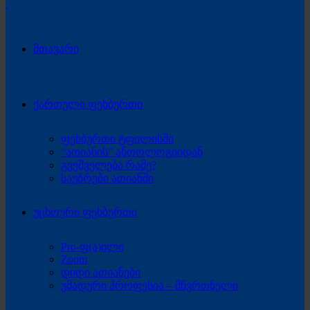
მთავარი
ქართული ფეხბურთი
ფეხბურთი ტფილისში
“ათიანის” ანთოლოგიიდან
გვეშველება რამე?
საუბრები ათიანში
უცხოური ფეხბურთი
Pro-ფ(ა)ილი
Zoom
დიდი ათიანები
უმადური პროფესია – მწვრთნელი