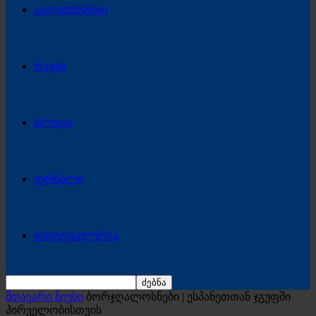
კალათბურთი
რაგბი
ბლოგი
ჟურნალი
ფოტოგალერეა
მთავარი ნიუსი
ბორჯღალოსნები | ესპანეთთან ჯგუფში
პირველობისთვის