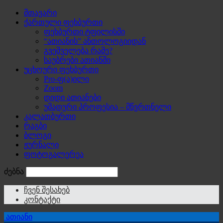
მთავარი
ქართული ფეხბურთი
ფეხბურთი ტფილისში
“ათიანის” ანთოლოგიიდან
გვეშველება რამე?
საუბრები ათიანში
უცხოური ფეხბურთი
Pro-ფ(ა)ილი
Zoom
დიდი ათიანები
უმადური პროფესია – მწვრთნელი
კალათბურთი
რაგბი
ბლოგი
ჟურნალი
ფოტოგალერეა
ძებნა
ჩვენ შესახებ
კონტაქტი
ათიანი