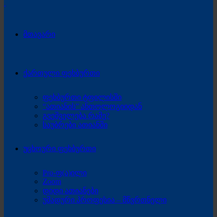
მთავარი
ქართული ფეხბურთი
ფეხბურთი ტფილისში
“ათიანის” ანთოლოგიიდან
გვეშველება რამე?
საუბრები ათიანში
უცხოური ფეხბურთი
Pro-ფ(ა)ილი
Zoom
დიდი ათიანები
უმადური პროფესია – მწვრთნელი