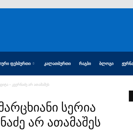
ᲝᲣᲠᲘ ᲤᲔᲮᲑᲣᲠᲗᲘ
ᲙᲐᲚᲐᲗᲑᲣᲠᲗᲘ
ᲠᲐᲒᲑᲘ
ᲑᲚᲝᲒᲘ
ᲟᲣᲠᲜ
ვიტა – კვერნაძე არ ათამაშეს
მარცხიანი სერია
რნაძე არ ათამაშეს