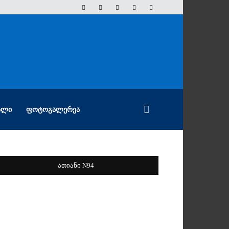
ᲐᲚᲘ
ᲤᲝᲢᲝᲒᲐᲚᲔᲠᲔᲐ
ათიანი N94