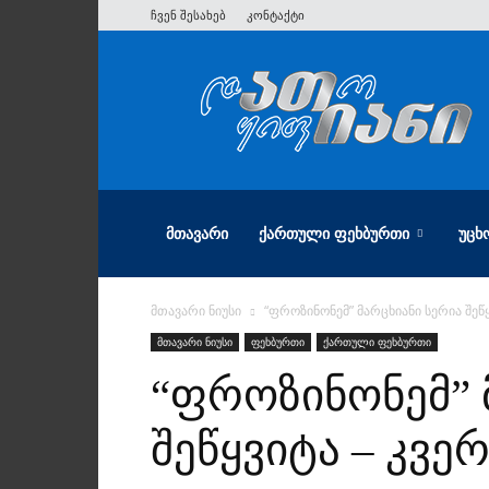
ჩვენ შესახებ
კონტაქტი
ათიანი
ᲛᲗᲐᲕᲐᲠᲘ
ᲥᲐᲠᲗᲣᲚᲘ ᲤᲔᲮᲑᲣᲠᲗᲘ
ᲣᲪᲮ
მთავარი ნიუსი
“ფროზინონემ” მარცხიანი სერია შეწყ
მთავარი ნიუსი
ფეხბურთი
ქართული ფეხბურთი
“ფროზინონემ” 
შეწყვიტა – კვე