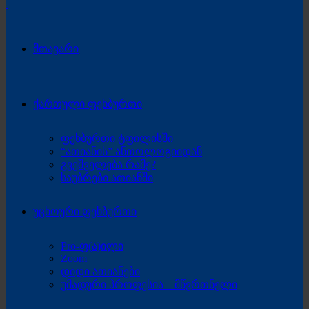
მთავარი
ქართული ფეხბურთი
ფეხბურთი ტფილისში
“ათიანის” ანთოლოგიიდან
გვეშველება რამე?
საუბრები ათიანში
უცხოური ფეხბურთი
Pro-ფ(ა)ილი
Zoom
დიდი ათიანები
უმადური პროფესია – მწვრთნელი