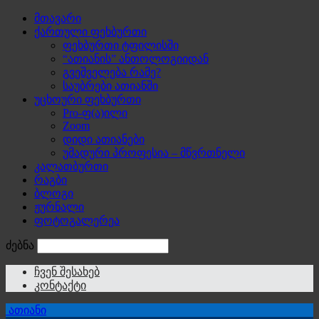
მთავარი
ქართული ფეხბურთი
ფეხბურთი ტფილისში
“ათიანის” ანთოლოგიიდან
გვეშველება რამე?
საუბრები ათიანში
უცხოური ფეხბურთი
Pro-ფ(ა)ილი
Zoom
დიდი ათიანები
უმადური პროფესია – მწვრთნელი
კალათბურთი
რაგბი
ბლოგი
ჟურნალი
ფოტოგალერეა
ძებნა
ჩვენ შესახებ
კონტაქტი
ათიანი