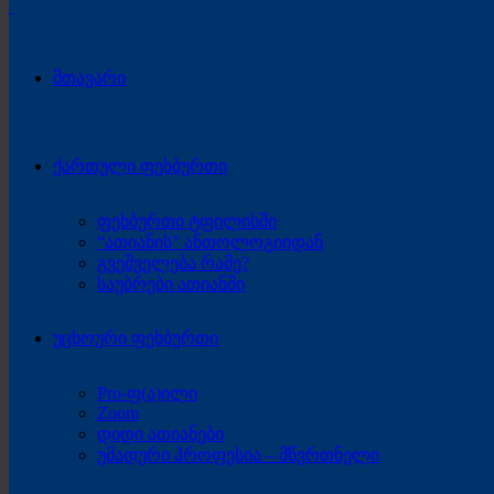
მთავარი
ქართული ფეხბურთი
ფეხბურთი ტფილისში
“ათიანის” ანთოლოგიიდან
გვეშველება რამე?
საუბრები ათიანში
უცხოური ფეხბურთი
Pro-ფ(ა)ილი
Zoom
დიდი ათიანები
უმადური პროფესია – მწვრთნელი