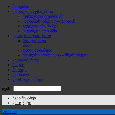
მთავარი
ქართული ფეხბურთი
ფეხბურთი ტფილისში
“ათიანის” ანთოლოგიიდან
გვეშველება რამე?
საუბრები ათიანში
უცხოური ფეხბურთი
Pro-ფ(ა)ილი
Zoom
დიდი ათიანები
უმადური პროფესია – მწვრთნელი
კალათბურთი
რაგბი
ბლოგი
ჟურნალი
ფოტოგალერეა
ძებნა
ჩვენ შესახებ
კონტაქტი
ათიანი