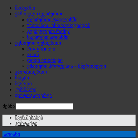
მთავარი
ქართული ფეხბურთი
ფეხბურთი ტფილისში
“ათიანის” ანთოლოგიიდან
გვეშველება რამე?
საუბრები ათიანში
უცხოური ფეხბურთი
Pro-ფ(ა)ილი
Zoom
დიდი ათიანები
უმადური პროფესია – მწვრთნელი
კალათბურთი
რაგბი
ბლოგი
ჟურნალი
ფოტოგალერეა
ძებნა
ჩვენ შესახებ
კონტაქტი
ათიანი