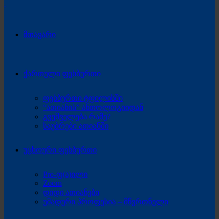
მთავარი
ქართული ფეხბურთი
ფეხბურთი ტფილისში
“ათიანის” ანთოლოგიიდან
გვეშველება რამე?
საუბრები ათიანში
უცხოური ფეხბურთი
Pro-ფ(ა)ილი
Zoom
დიდი ათიანები
უმადური პროფესია – მწვრთნელი