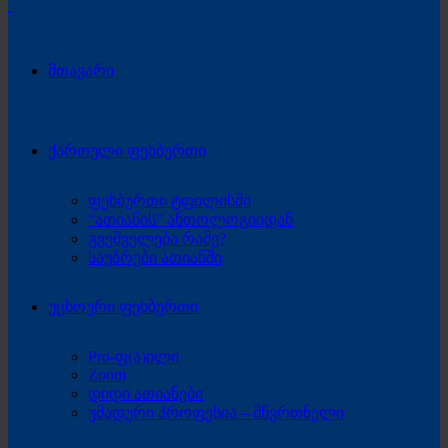
მთავარი
ქართული ფეხბურთი
ფეხბურთი ტფილისში
“ათიანის” ანთოლოგიიდან
გვეშველება რამე?
საუბრები ათიანში
უცხოური ფეხბურთი
Pro-ფ(ა)ილი
Zoom
დიდი ათიანები
უმადური პროფესია – მწვრთნელი