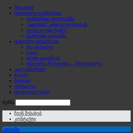
მთავარი
ქართული ფეხბურთი
ფეხბურთი ტფილისში
“ათიანის” ანთოლოგიიდან
გვეშველება რამე?
საუბრები ათიანში
უცხოური ფეხბურთი
Pro-ფ(ა)ილი
Zoom
დიდი ათიანები
უმადური პროფესია – მწვრთნელი
კალათბურთი
რაგბი
ბლოგი
ჟურნალი
ფოტოგალერეა
ძებნა
ჩვენ შესახებ
კონტაქტი
ათიანი