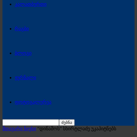
კალათბურთი
რაგბი
ბლოგი
ჟურნალი
ფოტოგალერეა
მთავარი ნიუსი
“დინამოს” სხირტლაძე უკაპიტნებს