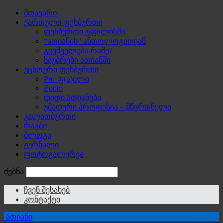
მთავარი
ქართული ფეხბურთი
ფეხბურთი ტფილისში
“ათიანის” ანთოლოგიიდან
გვეშველება რამე?
საუბრები ათიანში
უცხოური ფეხბურთი
Pro-ფ(ა)ილი
Zoom
დიდი ათიანები
უმადური პროფესია – მწვრთნელი
კალათბურთი
რაგბი
ბლოგი
ჟურნალი
ფოტოგალერეა
ძებნა
ჩვენ შესახებ
კონტაქტი
ათიანი