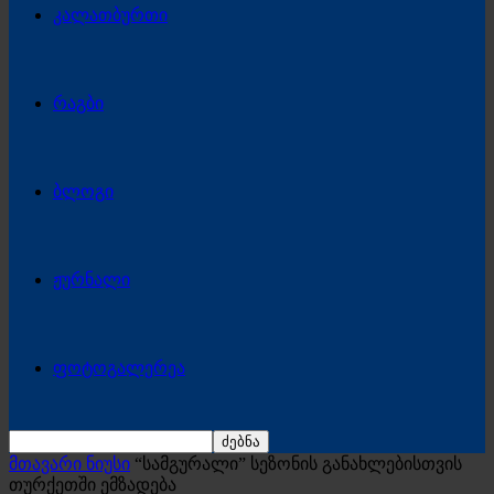
კალათბურთი
რაგბი
ბლოგი
ჟურნალი
ფოტოგალერეა
მთავარი ნიუსი
“სამგურალი” სეზონის განახლებისთვის
თურქეთში ემზადება