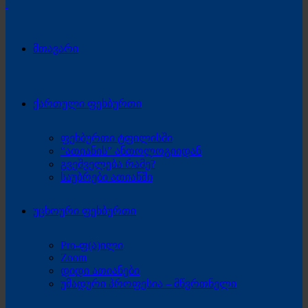
მთავარი
ქართული ფეხბურთი
ფეხბურთი ტფილისში
“ათიანის” ანთოლოგიიდან
გვეშველება რამე?
საუბრები ათიანში
უცხოური ფეხბურთი
Pro-ფ(ა)ილი
Zoom
დიდი ათიანები
უმადური პროფესია – მწვრთნელი